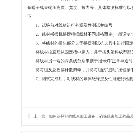
条端子线束端压高度、宽度、拉力等，具体检测标准可以
下:
1、试验前对线材进行外观及性测试并编号
2、线材摇摆机摇摆根据线材不同规格而定(一般调制40次/分
3、将线材的插头部分夹于摇摆测试机夹具中进行固定
将线材拉直后从固定槽中穿入，并于插头塑料成型部分以下约3
将线材另一端的两条线分别串接于指示灯(正常导通时
将每组及总摇摆计数归季，并将每组的”启动”按钮按下，
7、测试完成后，对线材的导体绝绿层及性能进行检
上一篇：如何选择好的线束加工设备，确保线束加工的品