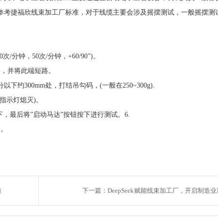
参考捷福欣线束加工厂标准，对于线缆主要会涉及摇摆测试，一般摇摆测
钟，50次/分钟，+60/90”)。
，并将此端短路。
00mm处，打结吊勾码，(一般在250~300g).
指示灯熄灭)。
最后将”启动马达”按钮按下进行测试。6.
测。
质
下一篇：DeepSeek 赋能线束加工厂，开启制造